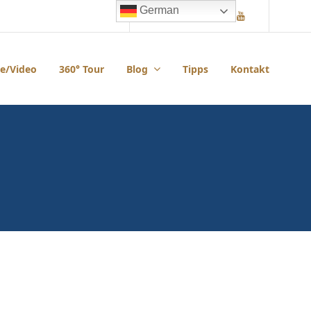
German
Pinterest
Facebook
Instagram
Youtube
e/Video
360° Tour
Blog
Tipps
Kontakt