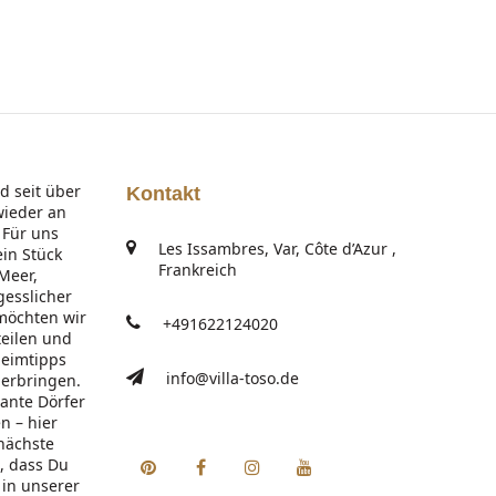
d seit über
Kontakt
wieder an
 Für uns
Les Issambres, Var, Côte d’Azur ,
ein Stück
Frankreich
 Meer,
gesslicher
möchten wir
+491622124020
teilen und
heimtipps
info@villa-toso.de
herbringen.
ante Dörfer
n – hier
 nächste
Pinterest
Facebook
Instagram
Youtube
n, dass Du
 in unserer